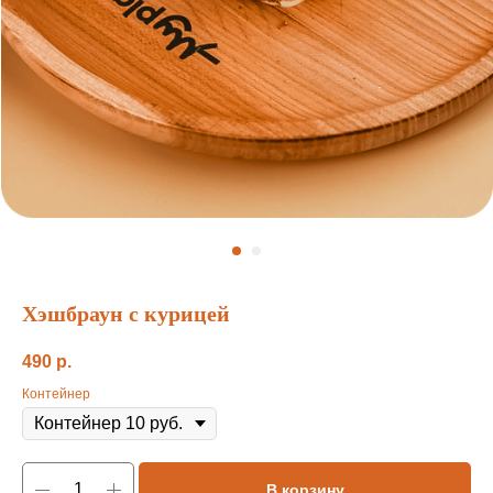
Хэшбраун с курицей
490
р.
Контейнер
В корзину