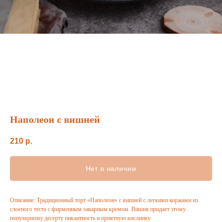
Наполеон с вишней
210
р.
Нет в наличии
Описание: Традиционный торт «Наполеон» с вишней с легкими коржами из
слоеного теста с фирменным заварным кремом. Вишня придает этому
популярному десерту пикантность и приятную кислинку